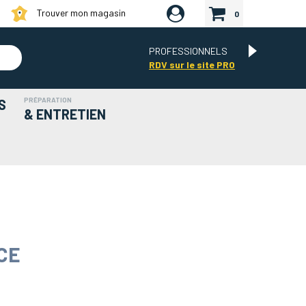
Trouver mon magasin
0
PROFESSIONNELS
RDV sur le site PRO
PRÉPARATION
S
& ENTRETIEN
CE