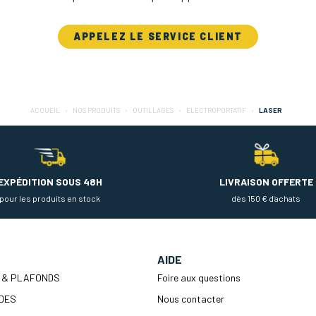
APPELEZ LE SERVICE CLIENT
ACCUEIL
NOS PRODUITS
OUTILLAGES
ELECTROPORTATIF
LASER
EXPÉDITION SOUS 48H
LIVRAISON OFFERTE
pour les produits en stock
dès 150 € d'achats
AIDE
 & PLAFONDS
Foire aux questions
DES
Nous contacter