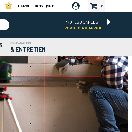
Trouver mon magasin
0
PROFESSIONNELS
RDV sur le site PRO
PRÉPARATION
S
& ENTRETIEN