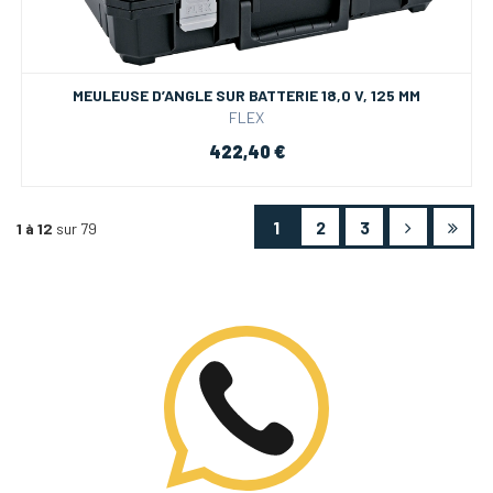
MEULEUSE D’ANGLE SUR BATTERIE 18,0 V, 125 MM
FLEX
422,40 €
1
2
3
1 à 12
sur 79