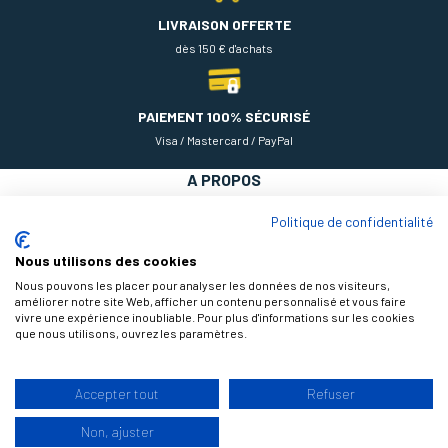
LIVRAISON OFFERTE
dès 150 € d'achats
PAIEMENT 100% SÉCURISÉ
Visa / Mastercard / PayPal
A PROPOS
NOS PRODUITS
Politique de confidentialité
AIDE
Nous utilisons des cookies
Nous pouvons les placer pour analyser les données de nos visiteurs,
améliorer notre site Web, afficher un contenu personnalisé et vous faire
vivre une expérience inoubliable. Pour plus d'informations sur les cookies
que nous utilisons, ouvrez les paramètres.
Accepter tout
Refuser
9.3
Non, ajuster
/10
© 2026 Théodore Maison de Peinture, tous droits réservés |
Design by
176 avis