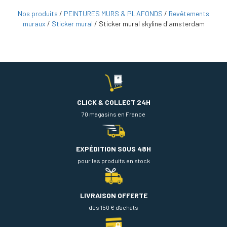
Nos produits
/
PEINTURES MURS & PLAFONDS
/
Revêtements
muraux
/
Sticker mural
/
Sticker mural skyline d'amsterdam
CLICK & COLLECT 24H
70 magasins en France
EXPÉDITION SOUS 48H
pour les produits en stock
LIVRAISON OFFERTE
dès 150 € d'achats