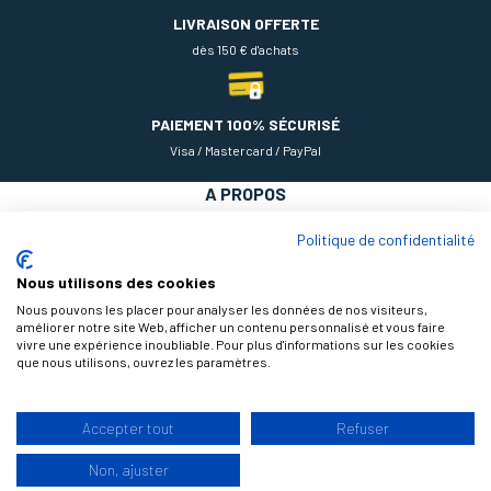
LIVRAISON OFFERTE
dès 150 € d'achats
PAIEMENT 100% SÉCURISÉ
Visa / Mastercard / PayPal
A PROPOS
NOS PRODUITS
Politique de confidentialité
AIDE
Nous utilisons des cookies
Nous pouvons les placer pour analyser les données de nos visiteurs,
améliorer notre site Web, afficher un contenu personnalisé et vous faire
vivre une expérience inoubliable. Pour plus d'informations sur les cookies
que nous utilisons, ouvrez les paramètres.
Accepter tout
Refuser
9.3
Non, ajuster
/10
© 2026 Théodore Maison de Peinture, tous droits réservés |
Design by
177 avis