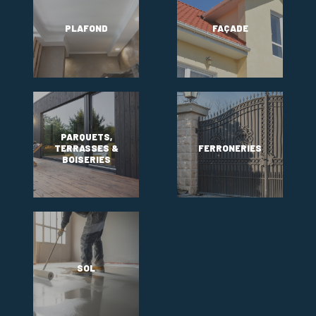
PLAFOND
FAÇADE
PARQUETS,
TERRASSES &
FERRONERIES
BOISERIES
SOL