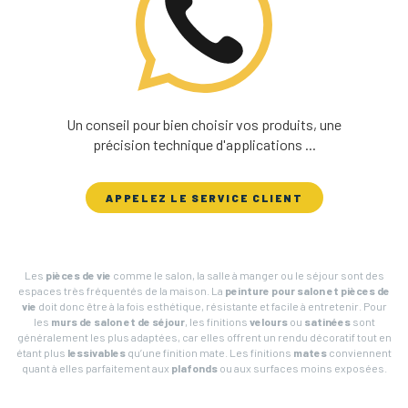
Un conseil pour bien choisir vos produits, une
précision technique d'applications ...
APPELEZ LE SERVICE CLIENT
Les
pièces de vie
comme le salon, la salle à manger ou le séjour sont des
espaces très fréquentés de la maison. La
peinture pour salon et pièces de
vie
doit donc être à la fois esthétique, résistante et facile à entretenir. Pour
les
murs de salon et de séjour
, les finitions
velours
ou
satinées
sont
généralement les plus adaptées, car elles offrent un rendu décoratif tout en
étant plus
lessivables
qu’une finition mate. Les finitions
mates
conviennent
quant à elles parfaitement aux
plafonds
ou aux surfaces moins exposées.