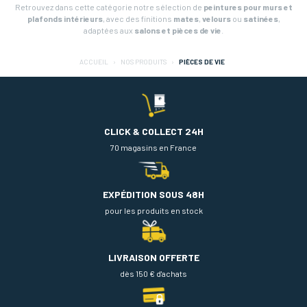
Retrouvez dans cette catégorie notre sélection de
peintures pour murs et
plafonds intérieurs
, avec des finitions
mates
,
velours
ou
satinées
,
adaptées aux
salons et pièces de vie
.
ACCUEIL
NOS PRODUITS
PIÈCES DE VIE
CLICK & COLLECT 24H
70 magasins en France
EXPÉDITION SOUS 48H
pour les produits en stock
LIVRAISON OFFERTE
dès 150 € d'achats