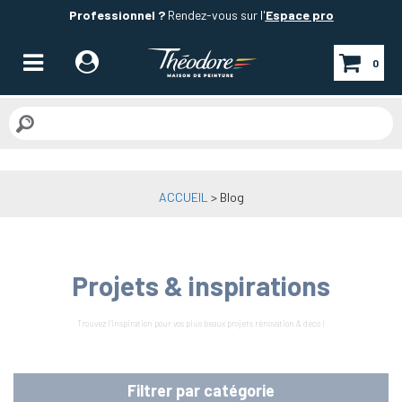
Professionnel ?
Rendez-vous sur l'
Espace pro
0
ACCUEIL
>
Blog
Projets & inspirations
Trouvez l'inspiration pour vos plus beaux projets rénovation & déco !
Filtrer par catégorie