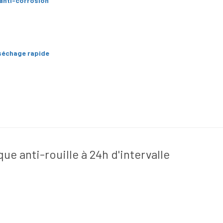
anti-corrosion
séchage rapide
ue anti-rouille à 24h d'intervalle