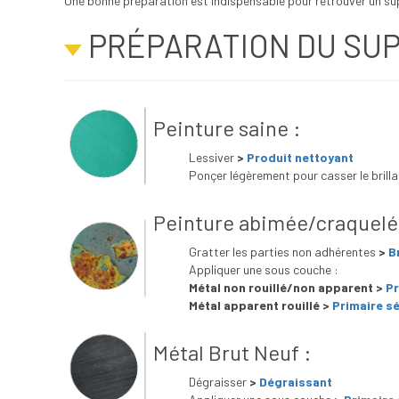
Une bonne préparation est indispensable pour retrouver un supp
PRÉPARATION DU SU
Peinture saine :
Lessiver
>
Produit nettoyant
Ponçer légèrement pour casser le brilla
Peinture abimée/craquelé
Gratter les parties non adhérentes
>
Br
Appliquer une sous couche :
Métal non rouillé/non apparent >
Pr
Métal apparent rouillé >
Primaire s
Métal Brut Neuf :
Dégraisser
>
Dégraissant