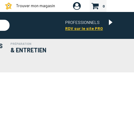
Trouver mon magasin
0
PROFESSIONNELS
RDV sur le site PRO
PRÉPARATION
S
& ENTRETIEN