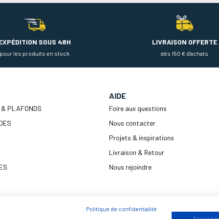
EXPÉDITION SOUS 48H
LIVRAISON OFFERTE
pour les produits en stock
dès 150 € d'achats
AIDE
 & PLAFONDS
Foire aux questions
DES
Nous contacter
Projets & inspirations
Livraison & Retour
ES
Nous rejoindre
Politique de confidentialité
ENTRETIEN
Accepter