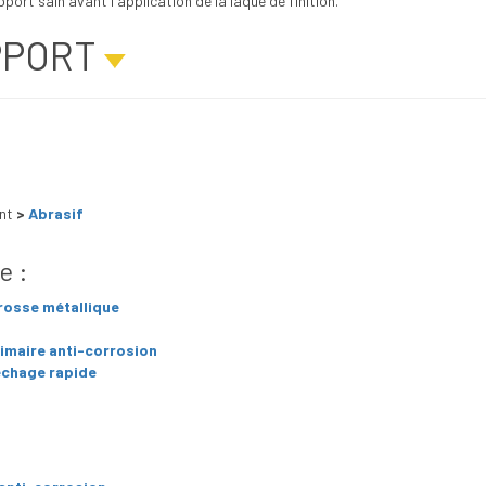
ort sain avant l'application de la laque de finition.
PPORT
nt
>
Abrasif
e :
osse métallique
imaire anti-corrosion
échage rapide