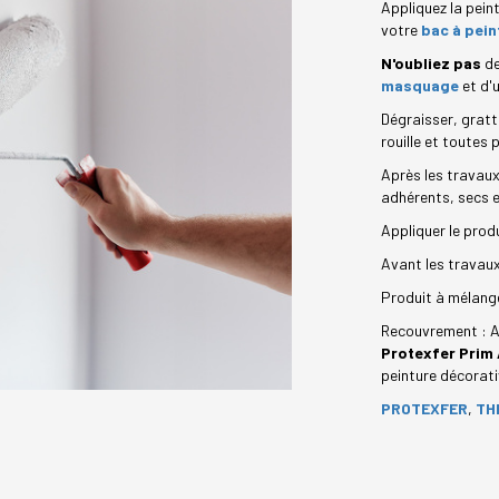
Appliquez la pein
votre
bac à pein
N'oubliez pas
de
masquage
et d'
Dégraisser, gratt
rouille et toutes
Après les travaux
adhérents, secs e
Appliquer le prod
Avant les travaux
Produit à mélange
Recouvrement : A
Protexfer Prim 
peinture décorativ
PROTEXFER
,
TH