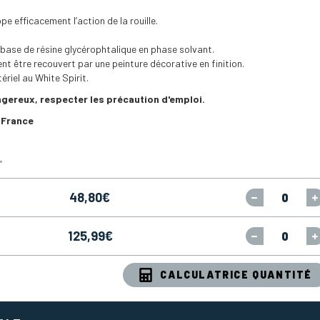
pe efficacement l’action de la rouille.
 base de résine glycérophtalique en phase solvant.
t être recouvert par une peinture décorative en finition.
riel au White Spirit.
ngereux, respecter les précaution d'emploi.
 France
T
48,80
€
125,99
€
CALCULATRICE QUANTITÉ