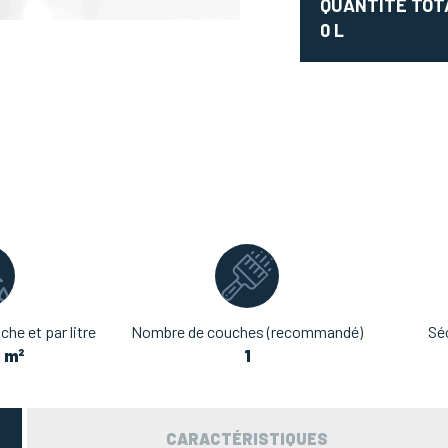
QUANTITÉ TOT
0
L
he et par litre
Nombre de couches (recommandé)
Sé
9 m²
1
CARACTÉRISTIQUES