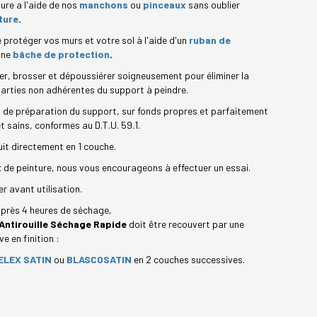
ture a l'aide de nos
manchon
s
ou
pinceaux
sans oublier
ture
.
 protéger vos murs et votre sol à l'aide d'un
ruban de
une
bâche de protection
.
er, brosser et dépoussiérer soigneusement pour éliminer la
 parties non adhérentes du support à peindre.
 de préparation du support, sur fonds propres et parfaitement
t sains, conformes au D.T.U. 59.1.
uit directement en 1 couche.
 de peinture, nous vous encourageons à effectuer un essai.
r avant utilisation.
près 4 heures de séchage,
Antirouille Séchage Rapide
doit être recouvert par une
e en finition :
ELEX SATIN
ou
BLASCOSATIN
en 2 couches successives.