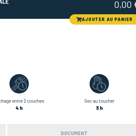
ALE
0,00
AJOUTER AU PANIER
chage entre 2 couches
Sec au toucher
4 h
3 h
DOCUMENT