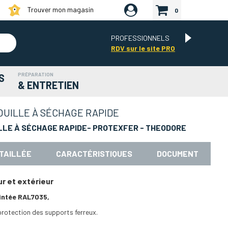
Trouver mon magasin
0
PROFESSIONNELS
RDV sur le site PRO
PRÉPARATION
S
& ENTRETIEN
OUILLE À SÉCHAGE RAPIDE
LLE À SÉCHAGE RAPIDE- PROTEXFER - THEODORE
TAILLÉE
CARACTÉRISTIQUES
DOCUMENT
ur et extérieur
intée RAL7035,
protection des supports ferreux.