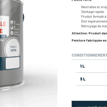
Neutralise et stop
Séchage rapide.
Produit formulé à
Doit impérativemen
Nettoyage du maté
Attention: Produit da
Peinture fabriquée en
CONDITIONNEMEN
1
L
3
L