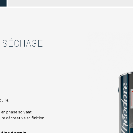
E SÉCHAGE
.
uille.
e en phase solvant.
re décorative en finition.
ution d'emploi.