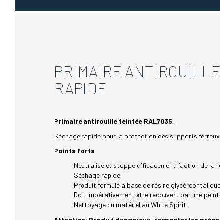
PRIMAIRE ANTIROUILL
RAPIDE
Primaire antirouille
teintée RAL7035,
Séchage rapide pour la protection des supports ferreux
Points forts
Neutralise et stoppe efficacement l’action de la ro
Séchage rapide.
Produit formulé à base de résine glycérophtaliqu
Doit impérativement être recouvert par une peintu
Nettoyage du matériel au White Spirit.
Attention: Produit dangereux, respecter les préca