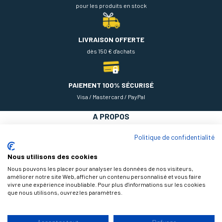
pour les produits en stock
LIVRAISON OFFERTE
dès 150 € d'achats
PAIEMENT 100% SÉCURISÉ
Visa / Mastercard / PayPal
A PROPOS
NOS PRODUITS
Politique de confidentialité
AIDE
Nous utilisons des cookies
Nous pouvons les placer pour analyser les données de nos visiteurs,
améliorer notre site Web, afficher un contenu personnalisé et vous faire
vivre une expérience inoubliable. Pour plus d'informations sur les cookies
que nous utilisons, ouvrez les paramètres.