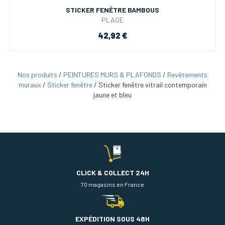
STICKER FENÊTRE BAMBOUS
PLAGE
42,92 €
Nos produits
/
PEINTURES MURS & PLAFONDS
/
Revêtements
muraux
/
Sticker fenêtre
/
Sticker fenêtre vitrail contemporain
jaune et bleu
CLICK & COLLECT 24H
70 magasins en France
EXPÉDITION SOUS 48H