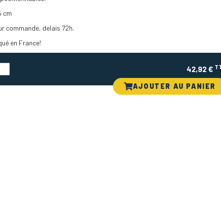
5 cm
ur commande, delais 72h.
qué en France!
T
42,92 €
AJOUTER AU PANIER