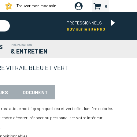
Trouver mon magasin
0
PROFESSIONNELS
RDV sur le site PRO
PRÉPARATION
S
& ENTRETIEN
E VITRAIL BLEU ET VERT
UES
DOCUMENT
trostatique motif graphique bleu et vert effet lumière colorée.
iendra décorer, rénover ou personnaliser votre intérieur.
.
epositionnables.