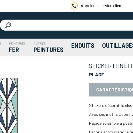
Appeler le service client
S
PEINTURES
AUTRES
ENDUITS
OUTILLAGE
FER
PEINTURES
STICKER FENÊTR
PLAGE
CARACTÉRISTIQ
Stickers décoratifs élec
Avec ses motifs Cube il v
Rapide et simple à poser
Décor électrostatique r