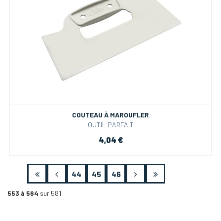
COUTEAU À MAROUFLER
OUTIL PARFAIT
4,04 €
44
45
46
553 à 564
sur 581