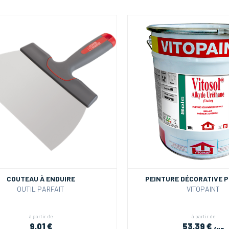
COUTEAU À ENDUIRE
PEINTURE DÉCORATIVE 
OUTIL PARFAIT
VITOPAINT
à partir de
à partir de
9,01 €
53,39 €
/un