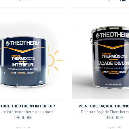
NTURE THÉOTHERM INTÉRIEUR
PEINTURE FAÇADE THERM
ture intérieure thermo-isolante-
Peinture façade Theotherm 
THEODORE
THEODORE
à partir de
à partir de