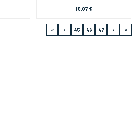
19,07 €
45
46
47