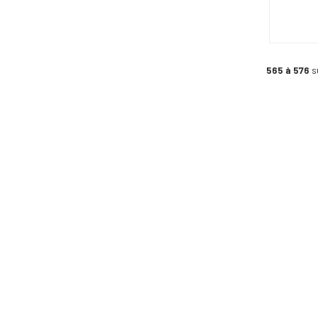
565 à 576
s