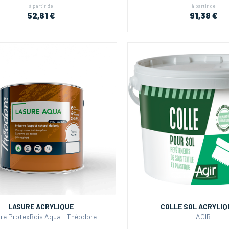
à partir de
à partir de
52,61 €
91,38 €
LASURE ACRYLIQUE
COLLE SOL ACRYLIQ
re ProtexBois Aqua - Théodore
AGIR