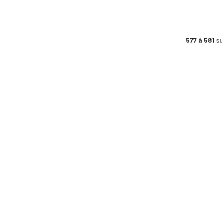
577 à 581
su