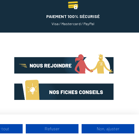
PAIEMENT 100% SÉCURISÉ
Visa / Mastercard / PayPal
 tout
Refuser
Non, ajuster
9.3
/10