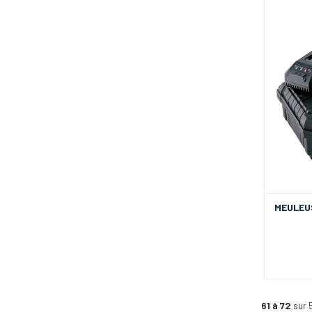
MEULEUS
61 à 72
sur 