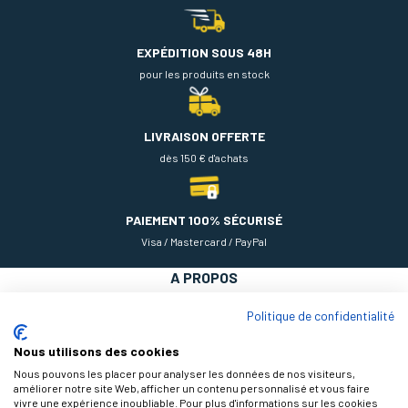
EXPÉDITION SOUS 48H
pour les produits en stock
LIVRAISON OFFERTE
dès 150 € d'achats
PAIEMENT 100% SÉCURISÉ
Visa / Mastercard / PayPal
A PROPOS
NOS PRODUITS
Politique de confidentialité
AIDE
Nous utilisons des cookies
Nous pouvons les placer pour analyser les données de nos visiteurs,
améliorer notre site Web, afficher un contenu personnalisé et vous faire
vivre une expérience inoubliable. Pour plus d'informations sur les cookies