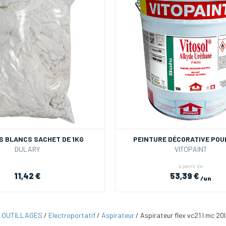
S BLANCS SACHET DE 1KG
PEINTURE DÉCORATIVE POU
DULARY
VITOPAINT
à partir de
11,42 €
53,39 €
/un
/
OUTILLAGES
/
Electroportatif
/
Aspirateur
/
Aspirateur flex vc21 l mc 20