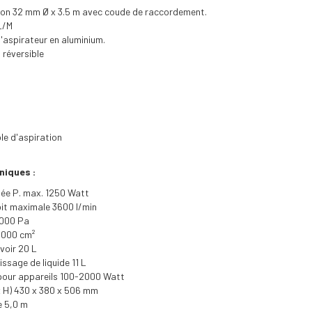
tion 32 mm Ø x 3.5 m avec coude de raccordement.
 L/M
d'aspirateur en aluminium.
 réversible
ble d'aspiration
niques :
ée P. max. 1250 Watt
bit maximale 3600 l/min
1000 Pa
 3000 cm²
voir 20 L
ssage de liquide 11 L
 pour appareils 100-2000 Watt
 x H) 430 x 380 x 506 mm
e 5,0 m