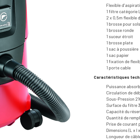
Flexible d'aspira
1 filtre catégorie
2 x 0,5m flexible 
1 brosse pour sols
1 brosse ronde
1 suceur étroit
1 brosse plate
1 sac à poussière
1 sac papier
1 fixation de flexi
1 porte cable
Caractéristiques tech
Puissance absorb
Circulation de dé
Sous-Pression 2
Surface du filtre
Capacité du réser
Quantité de rempli
Prise de courant
Dimensions (L x l
Longueur de câbl