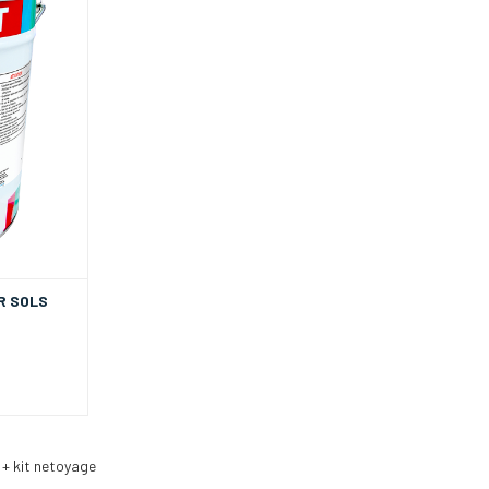
R SOLS
l + kit netoyage