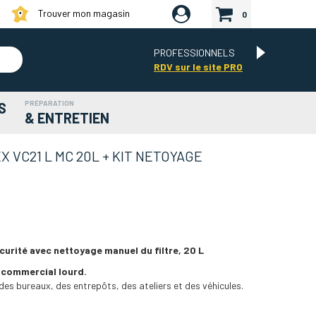
Trouver mon magasin
0
PROFESSIONNELS
RDV sur le site PRO
PRÉPARATION
S
& ENTRETIEN
X VC21 L MC 20L + KIT NETOYAGE
urité avec nettoyage manuel du filtre, 20 L
 commercial lourd.
des bureaux, des entrepôts, des ateliers et des véhicules.