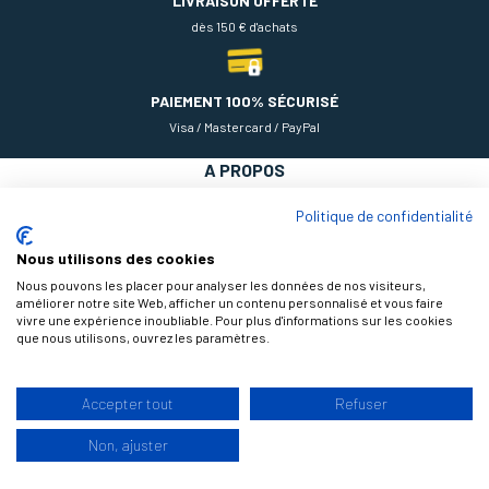
LIVRAISON OFFERTE
dès 150 € d'achats
PAIEMENT 100% SÉCURISÉ
Visa / Mastercard / PayPal
A PROPOS
NOS PRODUITS
Politique de confidentialité
AIDE
Nous utilisons des cookies
Nous pouvons les placer pour analyser les données de nos visiteurs,
améliorer notre site Web, afficher un contenu personnalisé et vous faire
vivre une expérience inoubliable. Pour plus d'informations sur les cookies
que nous utilisons, ouvrez les paramètres.
Accepter tout
Refuser
9.3
Non, ajuster
/10
© 2026 Théodore Maison de Peinture, tous droits réservés |
Design by
177 avis
Infitex