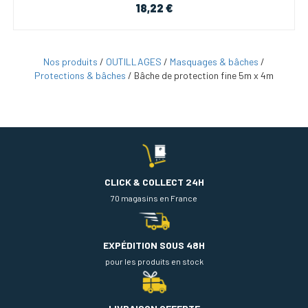
18,22 €
Nos produits
/
OUTILLAGES
/
Masquages & bâches
/
Protections & bâches
/
Bâche de protection fine 5m x 4m
CLICK & COLLECT 24H
70 magasins en France
EXPÉDITION SOUS 48H
pour les produits en stock