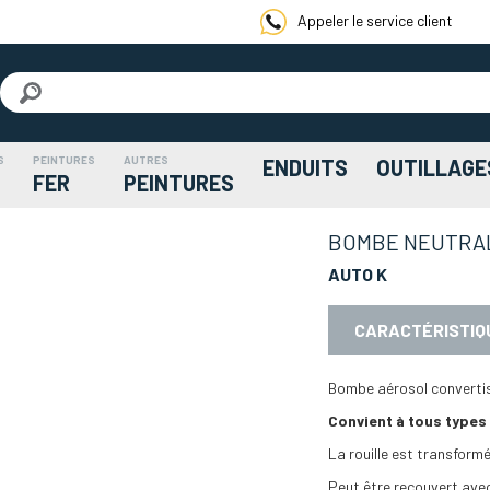
Appeler le service client
S
PEINTURES
AUTRES
ENDUITS
OUTILLAGE
FER
PEINTURES
BOMBE NEUTRAL
AUTO K
CARACTÉRISTIQ
Bombe aérosol convertiss
Convient à tous types
La rouille est transform
Peut être recouvert avec