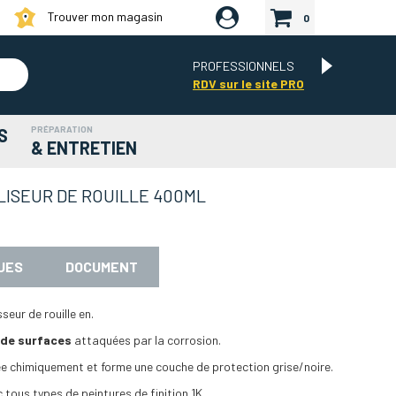
Trouver mon magasin
0
PROFESSIONNELS
RDV sur le site PRO
PRÉPARATION
S
& ENTRETIEN
ISEUR DE ROUILLE 400ML
UES
DOCUMENT
eur de rouille en.
 de surfaces
attaquées par la corrosion.
ée chimiquement et forme une couche de protection grise/noire.
 tous types de peintures de finition 1K.