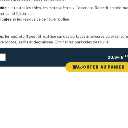
uille
sur toutes les tôles, les métaux ferreux, l’acier etc. Ralentit sa reforma
térieur et l’extérieur.
ticules
et les résidus de peinture rouillée.
ux ferreux, etc. Il peut être utilisé sur des surfaces intérieures ou extérieur
re propre, sèche et dégraissée. Eliminer les particules de rouille.
T
20,64 €
AJOUTER AU PANIER