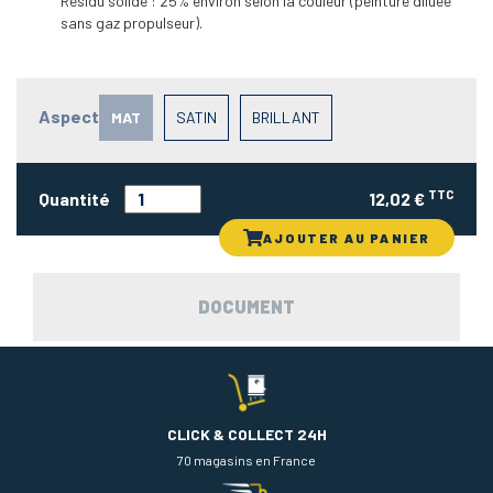
Résidu solide : 25% environ selon la couleur (peinture diluée
sans gaz propulseur).
Aspect
MAT
SATIN
BRILLANT
TTC
Quantité
12,02 €
AJOUTER AU PANIER
DOCUMENT
CLICK & COLLECT 24H
70 magasins en France