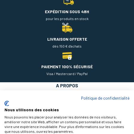
EXPÉDITION SOUS 48H
pour les produits en stock
LIVRAISON OFFERTE
dès 150 € d'achats
PAIEMENT 100% SÉCURISÉ
Visa / Mastercard / PayPal
A PROPOS
NOS PRODUITS
Politique de confidentialité
AIDE
Nous utilisons des cookies
Nous pouvons les placer pour analyser les données de nos visiteurs,
améliorer notre site Web, afficher un contenu personnalisé et vous faire
vivre une expérience inoubliable. Pour plus d'informations sur les cookies
que nous utilisons, ouvrez les paramètres.