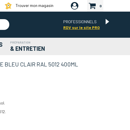
Trouver mon magasin
0
PROFESSIONNELS
RDV sur le site PRO
PRÉPARATION
S
& ENTRETIEN
 BLEU CLAIR RAL 5012 400ML
ol.
012.