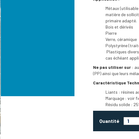
Métaux (utilisabl
matière de sollic
primaire adapté.
Bois et dérivés
Pierre
Verre, céramique
Polystyrène (trai
Plastiques divers.
cas échéant appli
Ne pas utiliser sur
: au
(PP) ainsi que leurs mé
Caractéristique Techn
Liants : résines a
Marquage : voir fi
Résidu solide : 25
Quantité