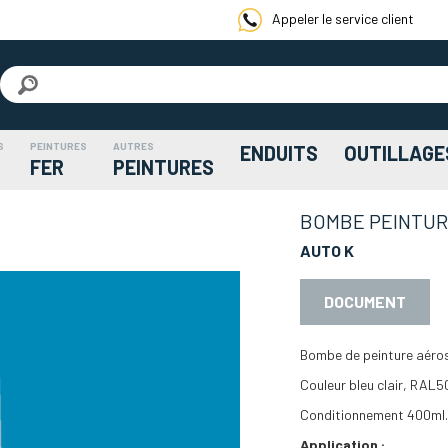
Appeler le service client
S
PEINTURES
AUTRES
ENDUITS
OUTILLAGE
FER
PEINTURES
BOMBE PEINTURE
AUTO K
DOCUMENT
Bombe de peinture aéros
Couleur bleu clair, RAL5
Conditionnement 400ml.
Application :