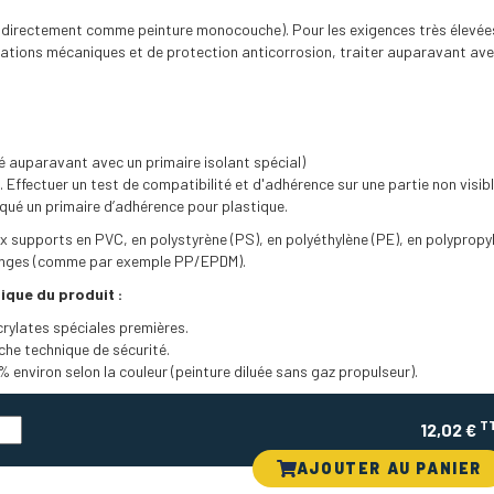
e directement comme peinture monocouche). Pour les exigences très élevée
itations mécaniques et de protection anticorrosion, traiter auparavant ave
té auparavant avec un primaire isolant spécial)
 Effectuer un test de compatibilité et d'adhérence sur une partie non visible
qué un primaire d’adhérence pour plastique.
x supports en PVC, en polystyrène (PS), en polyéthylène (PE), en polypropy
langes (comme par exemple PP/EPDM).
ique du produit :
crylates spéciales premières.
che technique de sécurité.
% environ selon la couleur (peinture diluée sans gaz propulseur).
T
12,02 €
AJOUTER AU PANIER