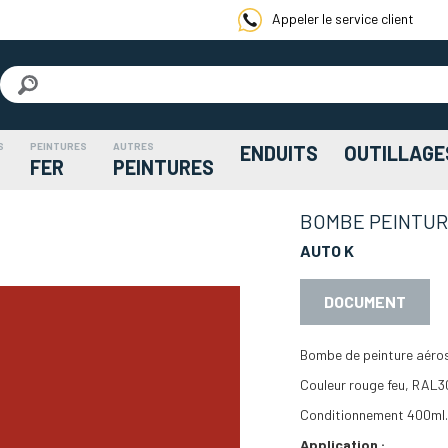
Appeler le service client
S
PEINTURES
AUTRES
ENDUITS
OUTILLAGE
FER
PEINTURES
BOMBE PEINTUR
AUTO K
DOCUMENT
Bombe de peinture aéros
Couleur rouge feu, RAL3
Conditionnement 400ml.
Application :