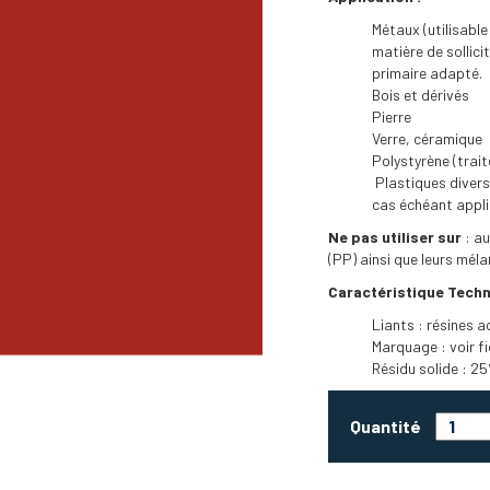
Métaux (utilisabl
matière de sollic
primaire adapté.
Bois et dérivés
Pierre
Verre, céramique
Polystyrène (trai
Plastiques divers.
cas échéant appli
Ne pas utiliser sur
: au
(PP) ainsi que leurs mé
Caractéristique Techn
Liants : résines a
Marquage : voir fi
Résidu solide : 25
Quantité