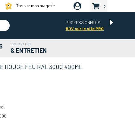
Trouver mon magasin
0
PROFESSIONNELS
RDV sur le site PRO
PRÉPARATION
S
& ENTRETIEN
E ROUGE FEU RAL 3000 400ML
ol.
000.