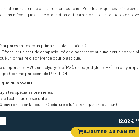
e directement comme peinture monocouche). Pour les exigences très élevée
itations mécaniques et de protection anticorrosion, traiter auparavant ave
té auparavant avec un primaire isolant spécial)
 Effectuer un test de compatibilité et d'adhérence sur une partie non visible
qué un primaire d’adhérence pour plastique.
x supports en PVC, en polystyrène (PS), en polyéthylène (PE), en polypropy
langes (comme par exemple PP/EPDM).
ique du produit :
crylates spéciales premières.
che technique de sécurité.
% environ selon la couleur (peinture diluée sans gaz propulseur).
T
12,02 €
AJOUTER AU PANIER