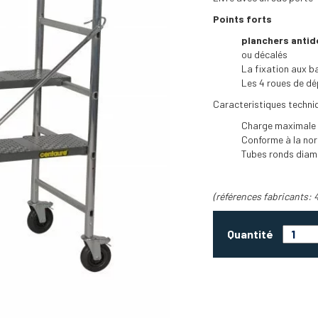
Points forts
planchers anti
ou décalés
La fixation aux ba
Les 4 roues de dé
Caracteristiques techni
Charge maximale d
Conforme à la no
Tubes ronds diam
(références fabricants: 
Quantité