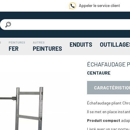
Appeler le service client
S
PEINTURES
AUTRES
ENDUITS
OUTILLAGE
FER
PEINTURES
ÉCHAFAUDAGE P
CENTAURE
CARACTÉRISTIQ
Échafaudage pliant Chr
Il se met en place insta
Produit compact
adapt
Livré avec un sac porte-