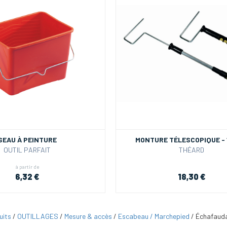
SEAU À PEINTURE
MONTURE TÉLESCOPIQUE -
OUTIL PARFAIT
THÉARD
à partir de
6,32 €
18,30 €
uits
/
OUTILLAGES
/
Mesure & accès
/
Escabeau / Marchepied
/
Échafauda