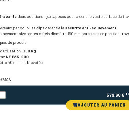
dérapants
deux positions : juxtaposés pour créer une vaste surface de trav
rreaux par goupilles clips garantie la
sécurité anti-soulèvement
.
placement pivotantes à frein diamètre 150 mm porteuses en position trava
ques du produit
'utilisation :
150 kg
rme
NF E85-200
ètre 40 mm est brevetée
417801)
T
579,68 €
AJOUTER AU PANIER