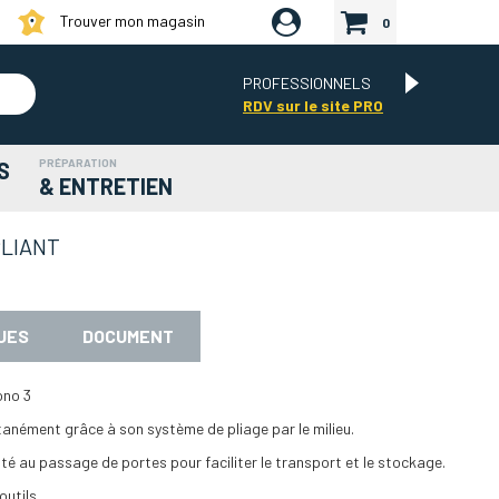
Trouver mon magasin
0
PROFESSIONNELS
RDV sur le site PRO
PRÉPARATION
S
& ENTRETIEN
LIANT
UES
DOCUMENT
ono 3
ntanément grâce à son système de pliage par le milieu.
é au passage de portes pour faciliter le transport et le stockage.
outils.