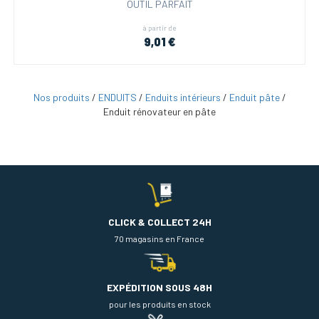
OUTIL PARFAIT
à partir de
9,01 €
Nos produits
/
ENDUITS
/
Enduits intérieurs
/
Enduit pâte
/
Enduit rénovateur en pâte
CLICK & COLLECT 24H
70 magasins en France
EXPÉDITION SOUS 48H
pour les produits en stock