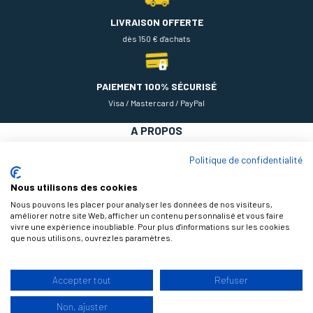
LIVRAISON OFFERTE
dès 150 € d'achats
PAIEMENT 100% SÉCURISÉ
Visa / Mastercard / PayPal
A PROPOS
NOS PRODUITS
Politique de confidentialité
AIDE
Nous utilisons des cookies
Nous pouvons les placer pour analyser les données de nos visiteurs,
améliorer notre site Web, afficher un contenu personnalisé et vous faire
vivre une expérience inoubliable. Pour plus d'informations sur les cookies
que nous utilisons, ouvrez les paramètres.
Accepter tout
Refuser
9.3
Non, ajuster
/10
© 2026 Théodore Maison de Peinture, tous droits réservés |
Design by
177 avis