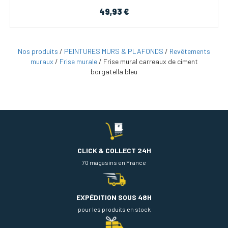
49,93 €
Nos produits
/
PEINTURES MURS & PLAFONDS
/
Revêtements
muraux
/
Frise murale
/
Frise mural carreaux de ciment
borgatella bleu
CLICK & COLLECT 24H
70 magasins en France
EXPÉDITION SOUS 48H
pour les produits en stock