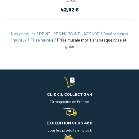
42,92 €
Nos produits
/
PEINTURES MURS & PLAFONDS
/
Revêtements
muraux
/
Frise murale
/
Frise murale motif arabesque rose et
grise
CLICK & COLLECT 24H
70 magasins en France
EXPÉDITION SOUS 48H
pour les produits en stock