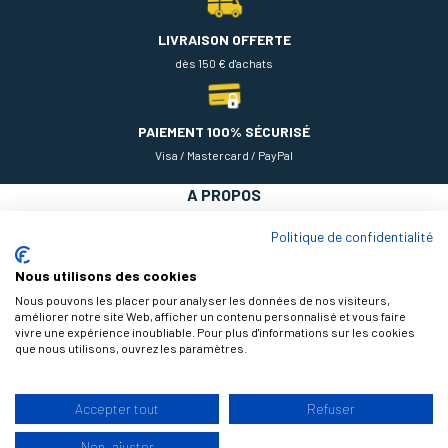
LIVRAISON OFFERTE
dès 150 € d'achats
PAIEMENT 100% SÉCURISÉ
Visa / Mastercard / PayPal
A PROPOS
NOS PRODUITS
Politique de confidentialité
AIDE
Nous utilisons des cookies
Nous pouvons les placer pour analyser les données de nos visiteurs,
améliorer notre site Web, afficher un contenu personnalisé et vous faire
vivre une expérience inoubliable. Pour plus d'informations sur les cookies
que nous utilisons, ouvrez les paramètres.
Accepter tout
Refuser
9.3
Non, ajuster
/10