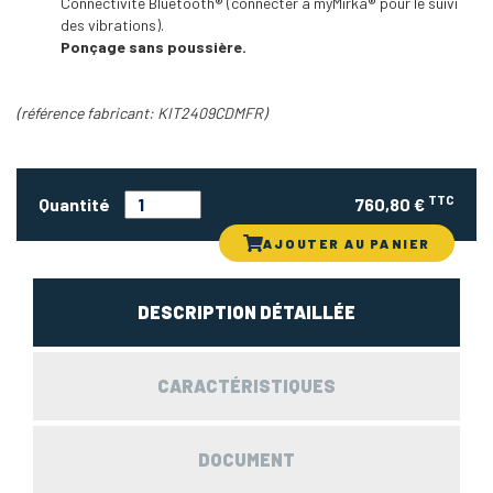
Connectivité Bluetooth® (connecter à myMirka® pour le suivi
des vibrations).
Ponçage sans poussière.
(référence fabricant: KIT2409CDMFR)
TTC
Quantité
760,80 €
AJOUTER AU PANIER
DESCRIPTION DÉTAILLÉE
CARACTÉRISTIQUES
DOCUMENT