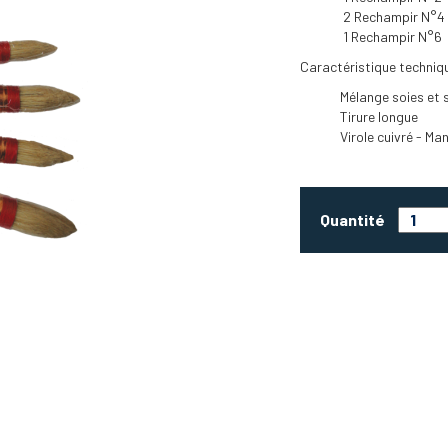
2 Rechampir N°4
1 Rechampir N°6
Caractéristique techniq
Mélange soies et s
Tirure longue
Virole cuivré - Ma
Quantité