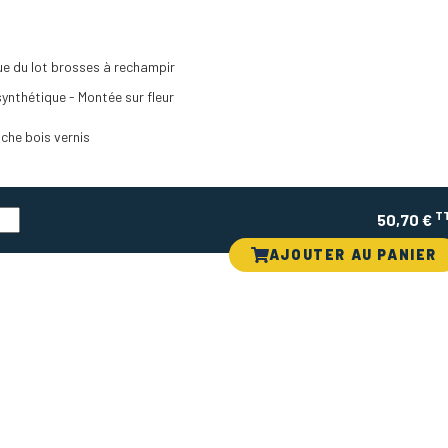
ue du lot brosses à rechampir
ynthétique - Montée sur fleur
nche bois vernis
T
50,70 €
AJOUTER AU PANIER