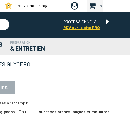
Trouver mon magasin
0
PROFESSIONNELS
RDV sur le site PRO
PRÉPARATION
S
& ENTRETIEN
ES GLYCERO
UES
ses à rechampir
 glycero -
Finition sur
surfaces planes, angles et moulures