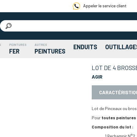
Appeler le service client
S
PEINTURES
AUTRES
ENDUITS
OUTILLAGE
FER
PEINTURES
LOT DE 4 BROSS
AGIR
CARACTÉRISTIQ
Lot de Pinceaux ou bros
Pour
toutes peintures
Composition du lot :
1 Rechampir N°2