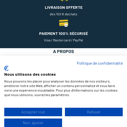
LIVRAISON OFFERTE
dès 150 € d'achats
PAIEMENT 100% SÉCURISÉ
Visa / Mastercard / PayPal
A PROPOS
NOS PRODUITS
Politique de confidentialité
AIDE
Nous utilisons des cookies
Nous pouvons les placer pour analyser les données de nos visiteurs,
améliorer notre site Web, afficher un contenu personnalisé et vous faire
vivre une expérience inoubliable. Pour plus d'informations sur les cookies
que nous utilisons, ouvrez les paramètres.
Accepter tout
Refuser
9.3
Non, ajuster
/10
© 2026 Théodore Maison de Peinture, tous droits réservés |
Design by
177 avis