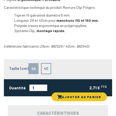
Caractéristique technique du produit Monture Clip Polypro
Tige en fil galvanisé diamètre 6 mm.
Longueur 29 et 40cm pour
manchons 110 et 150 mm.
Poignée creuse ergonomique en polypropylène.
Système Clip,
montage rapide.
(références fabricants:29cm: 992529 / 40cm: 992540
)
Taille (cm)
29
40
TTC
Quantité
2,71 €
AJOUTER AU PANIER
CARACTÉRISTIQUES