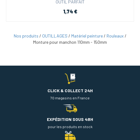
OUTIL PARFAIT
1,74 €
Nos produits
/
OUTILLAGES
/
Matériel peinture
/
Rouleaux
/
Monture pour manchon 110mm - 150mm
CLICK & COLLECT 24H
70 magasins en France
EXPÉDITION SOUS 48H
pour les produits en stock