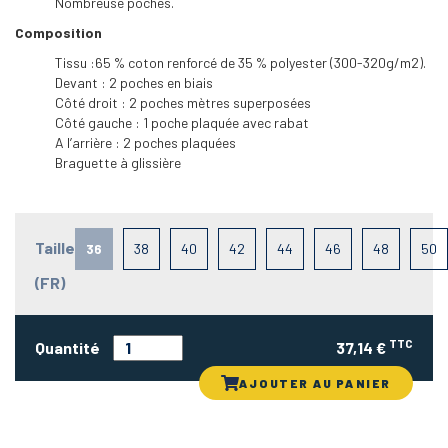
Nombreuse poches.
Composition
Tissu :65 % coton renforcé de 35 % polyester (300-320g/m2).
Devant : 2 poches en biais
Côté droit : 2 poches mètres superposées
Côté gauche : 1 poche plaquée avec rabat
A l’arrière : 2 poches plaquées
Braguette à glissière
Taille
36
38
40
42
44
46
48
50
(FR)
TTC
Quantité
37,14 €
AJOUTER AU PANIER