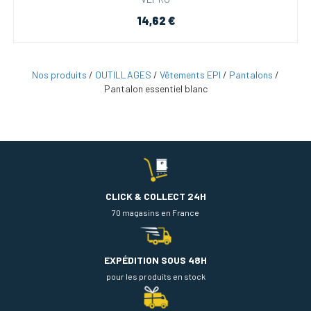
14,62 €
Nos produits
/
OUTILLAGES
/
Vêtements EPI
/
Pantalons
/
Pantalon essentiel blanc
CLICK & COLLECT 24H
70 magasins en France
EXPÉDITION SOUS 48H
pour les produits en stock