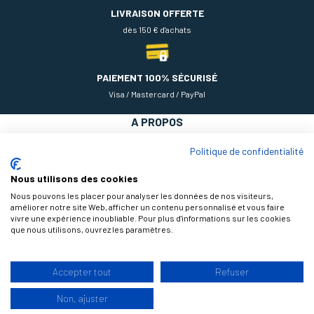
LIVRAISON OFFERTE
dès 150 € d'achats
PAIEMENT 100% SÉCURISÉ
Visa / Mastercard / PayPal
A PROPOS
NOS PRODUITS
Politique de confidentialité
AIDE
Nous utilisons des cookies
Nous pouvons les placer pour analyser les données de nos visiteurs,
améliorer notre site Web, afficher un contenu personnalisé et vous faire
vivre une expérience inoubliable. Pour plus d'informations sur les cookies
que nous utilisons, ouvrez les paramètres.
Accepter tout
Refuser
9.3
Non, ajuster
/10
© 2026 Théodore Maison de Peinture, tous droits réservés |
Design by
177 avis