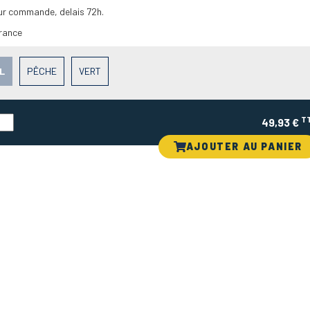
ur commande, delais 72h.
France
L
PÊCHE
VERT
T
49,93 €
AJOUTER AU PANIER