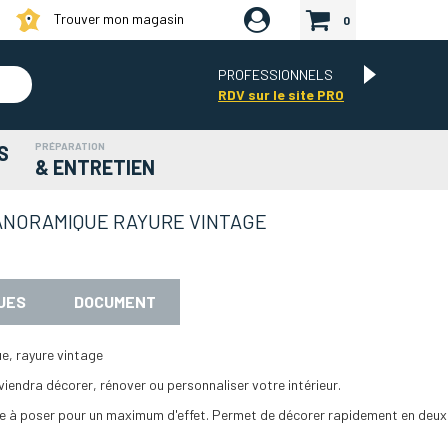
Trouver mon magasin
0
PROFESSIONNELS
RDV sur le site PRO
PRÉPARATION
S
& ENTRETIEN
PANORAMIQUE RAYURE VINTAGE
UES
DOCUMENT
e, rayure vintage
viendra décorer, rénover ou personnaliser votre intérieur.
de à poser pour un maximum d'effet. Permet de décorer rapidement en deux