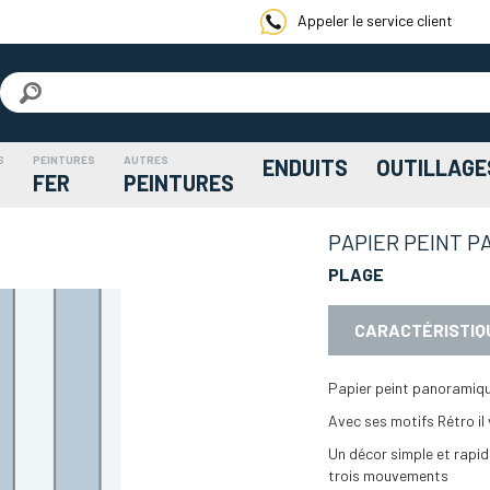
Appeler le service client
S
PEINTURES
AUTRES
ENDUITS
OUTILLAGE
FER
PEINTURES
PAPIER PEINT 
PLAGE
CARACTÉRISTIQ
Papier peint panoramiqu
Avec ses motifs Rétro il 
Un décor simple et rapi
trois mouvements