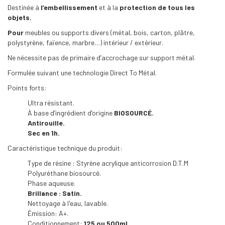
Destinée à
l’embellissement
et à la
protection de tous les
objets.
Pour
meubles ou supports divers (métal, bois, carton, plâtre,
polystyrène, faïence, marbre…) intérieur / extérieur.
Ne nécessite pas de primaire d’accrochage sur support métal.
Formulée suivant une technologie Direct To Métal.
Points forts:
Ultra résistant.
À base d’ingrédient d’origine
BIOSOURCÉ.
Antirouille.
Sec en 1h.
Caractéristique technique du produit:
Type de résine : Styrène acrylique anticorrosion D.T.M
Polyuréthane biosourcé.
Phase aqueuse.
Brillance : Satin.
Nettoyage à l'eau, lavable.
Émission: A+.
Conditionnement:
125 ou 500ml.