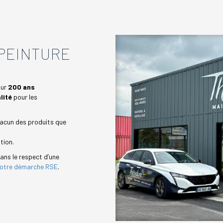
PEINTURE
sur
200 ans
lité
pour les
hacun des produits que
tion.
dans le respect d’une
otre démarche RSE
.