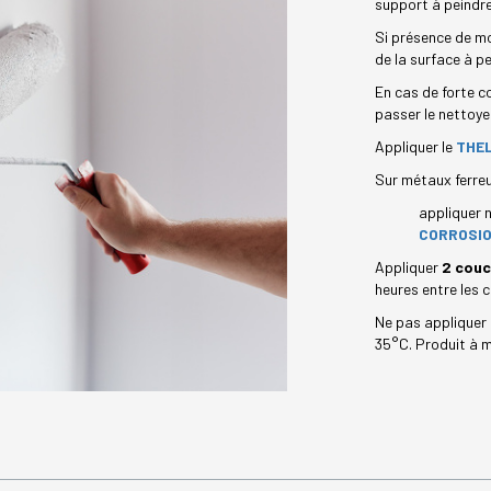
support à peindre,
Si présence de mo
de la surface à p
En cas de forte c
passer le nettoye
Appliquer le
THE
Sur métaux ferreu
appliquer 
CORROSI
Appliquer
2 cou
heures entre les 
Ne pas appliquer 
35°C. Produit à m