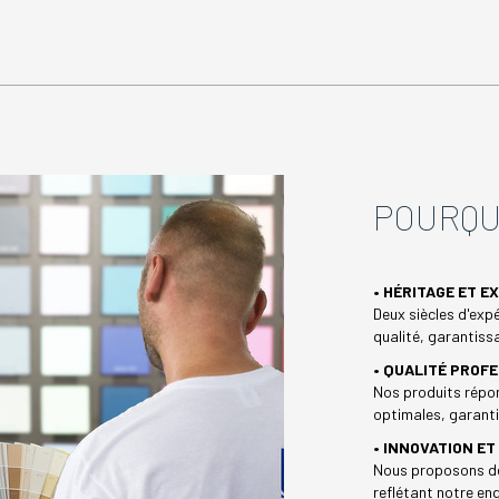
POURQU
• HÉRITAGE ET E
Deux siècles d'expé
qualité, garantissa
• QUALITÉ PROF
Nos produits répon
optimales, garanti
• INNOVATION E
Nous proposons de
reflétant notre e