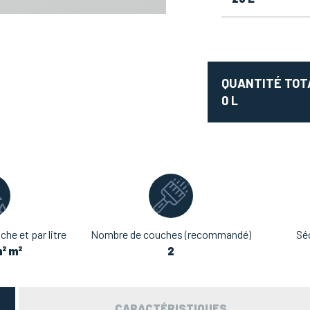
QUANTITÉ TOT
0
L
he et par litre
Nombre de couches (recommandé)
Sé
m² m²
2
CARACTÉRISTIQUES