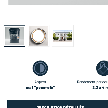
Aspect
Rendement par couc
mat "pommelé"
2,2 à 4 
DESCRIPTION DÉTAILLÉE