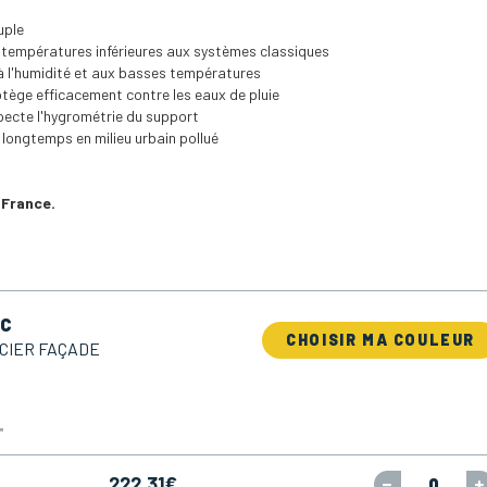
uple
 températures inférieures aux systèmes classiques
 à l'humidité et aux basses températures
tège efficacement contre les eaux de pluie
pecte l'hygrométrie du support
 longtemps en milieu urbain pollué
 France.
C
CHOISIR MA COULEUR
CIER FAÇADE
T
222,31
€