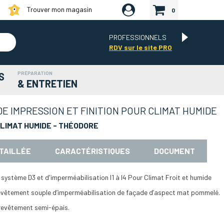
Trouver mon magasin
0
PROFESSIONNELS
RDV sur le site PRO
PRÉPARATION
S
& ENTRETIEN
E IMPRESSION ET FINITION POUR CLIMAT HUMIDE
LIMAT HUMIDE - THÉODORE
TAILLÉE
CARACTÉRISTIQUES
DOCUMENT
ystème D3 et d'imperméabilisation I1 à I4 Pour Climat Froit et humide
 revêtement souple d’imperméabilisation de façade d’aspect mat pommelé.
 revêtement semi-épais.