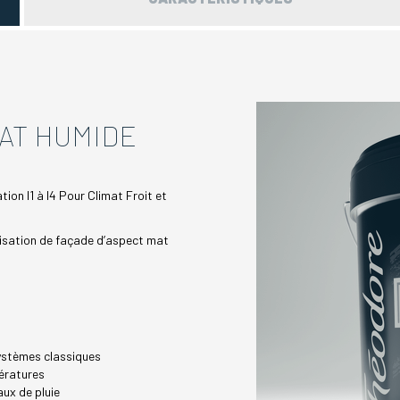
AT HUMIDE
on I1 à I4 Pour Climat Froit et
lisation de façade d’aspect mat
systèmes classiques
pératures
ux de pluie