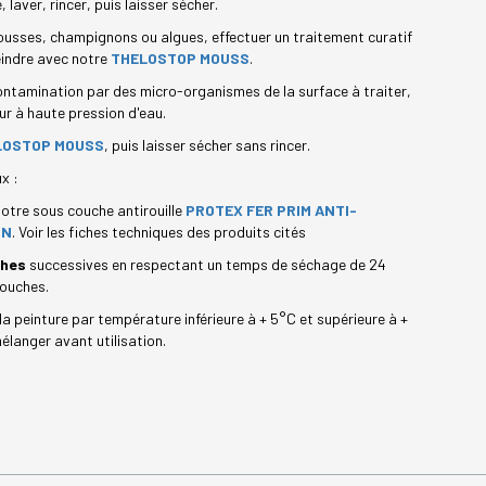
 laver, rincer, puis laisser sécher.
usses, champignons ou algues, effectuer un traitement curatif
eindre avec notre
THELOSTOP MOUSS
.
ontamination par des micro-organismes de la surface à traiter,
ur à haute pression d'eau.
LOSTOP MOUSS
, puis laisser sécher sans rincer.
x :
notre sous couche antirouille
PROTEX FER PRIM ANTI-
ON
. Voir les fiches techniques des produits cités
ches
successives en respectant un temps de séchage de 24
couches.
la peinture par température inférieure à + 5°C et supérieure à +
élanger avant utilisation.