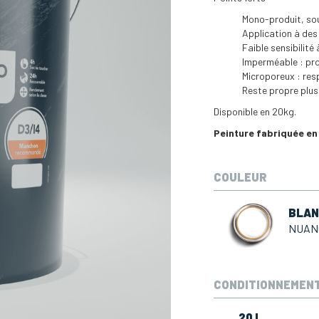
Mono-produit, so
Application à des
Faible sensibilité
Imperméable : pro
Microporeux : res
Reste propre plus
Disponible en 20kg.
Peinture fabriquée en
COULEUR
BLAN
NUAN
CONDITIONNEMEN
20
L