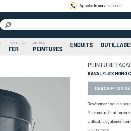
Appeler le service client
S
PEINTURES
AUTRES
ENDUITS
OUTILLAGE
FER
PEINTURES
PEINTURE FAÇAD
RAVALFLEX MONO C
DESCRIPTION DÉ
Revêtement souple pour s
Pour une utilisation en
Utilisable également en
Points forts