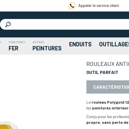
Appeler le service client
S
PEINTURES
AUTRES
ENDUITS
OUTILLAGE
FER
PEINTURES
ROULEAUX ANTI
OUTIL PARFAIT
CARACTÉRISTIQ
Le
rouleau Polygold 1
les
peintures intérieu
Conçu pour les professio
propre
,
sans perte de