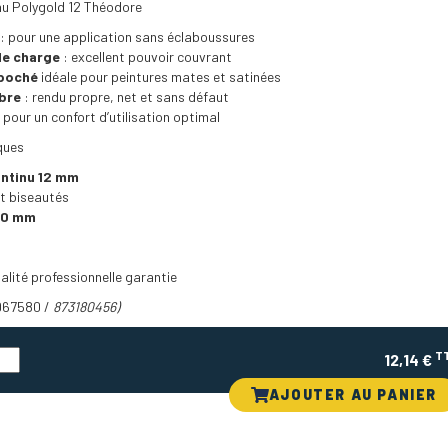
u Polygold 12 Théodore
: pour une application sans éclaboussures
de charge
: excellent pouvoir couvrant
 poché
idéale pour peintures mates et satinées
ibre
: rendu propre, net et sans défaut
pour un confort d’utilisation optimal
ques
ontinu 12 mm
t biseautés
80 mm
alité professionnelle garantie
967580 /
873180456)
T
12,14 €
AJOUTER AU PANIER