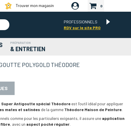
Trouver mon magasin
0
PROFESSIONNELS
RDV sur le site PRO
PRÉPARATION
S
& ENTRETIEN
GOUTTE POLYGOLD THÉODORE
UES
2 Super Antigoutte spécial Théodore
est l’outil idéal pour appliquer
res mates et satinées
de la gamme
Théodore Maison de Peinture
.
nnels comme pour les particuliers exigeants, il assure une
application
 fibre
, avec un
aspect poché régulier
.