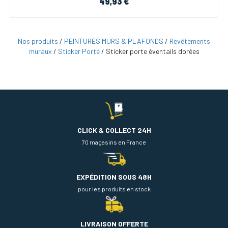
49,93 €
Nos produits
/
PEINTURES MURS & PLAFONDS
/
Revêtements
muraux
/
Sticker Porte
/
Sticker porte éventails dorées
CLICK & COLLECT 24H
70 magasins en France
EXPÉDITION SOUS 48H
pour les produits en stock
LIVRAISON OFFERTE