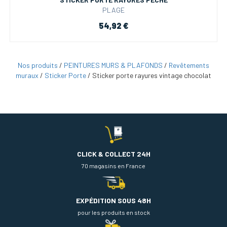
PLAGE
54,92 €
Nos produits
/
PEINTURES MURS & PLAFONDS
/
Revêtements
muraux
/
Sticker Porte
/
Sticker porte rayures vintage chocolat
CLICK & COLLECT 24H
70 magasins en France
EXPÉDITION SOUS 48H
pour les produits en stock