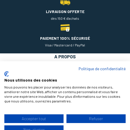
LIVRAISON OFFERTE
dès 150 € d'achats
PAIEMENT 100% SÉCURISÉ
Visa / Mastercard / PayPal
A PROPOS
NOS PRODUITS
Politique de confidentialité
AIDE
Nous utilisons des cookies
Nous pouvons les placer pour analyser les données de nos visiteurs,
améliorer notre site Web, afficher un contenu personnalisé et vous faire
vivre une expérience inoubliable. Pour plus d'informations sur les cookies
que nous utilisons, ouvrez les paramètres.
Accepter tout
Refuser
9.3
Non, ajuster
/10