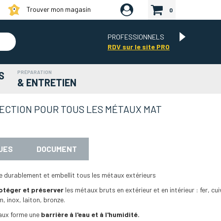
Trouver mon magasin
0
PROFESSIONNELS
RDV sur le site PRO
PRÉPARATION
S
& ENTRETIEN
ECTION POUR TOUS LES MÉTAUX MAT
UES
DOCUMENT
e durablement et embellit tous les métaux extérieurs
otéger et préserver
les métaux bruts en extérieur et en intérieur : fer, cui
m, inox, laiton, bronze.
taux forme une
barrière à l'eau et à l'humidité.