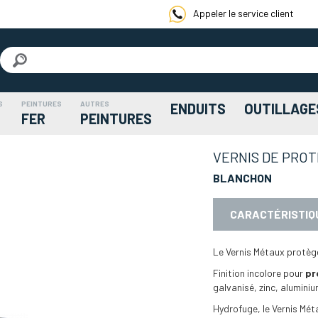
Appeler le service client
S
PEINTURES
AUTRES
ENDUITS
OUTILLAGE
FER
PEINTURES
VERNIS DE PROT
BLANCHON
CARACTÉRISTIQ
Le Vernis Métaux protèg
Finition incolore pour
pr
galvanisé, zinc, aluminiu
Hydrofuge, le Vernis Mé