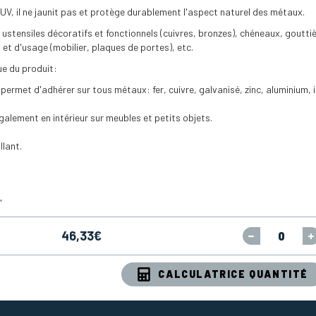
, il ne jaunit pas et protège durablement l'aspect naturel des métaux.
ustensiles décoratifs et fonctionnels (cuivres, bronzes), chéneaux, gouttiè
 et d'usage (mobilier, plaques de portes), etc.
ue du produit:
 permet d'adhérer sur tous métaux: fer, cuivre, galvanisé, zinc, aluminium, 
également en intérieur sur meubles et petits objets.
llant.
T
46,33
€
CALCULATRICE QUANTITÉ