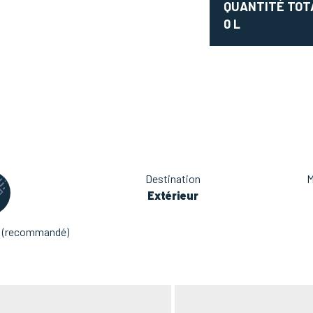
QUANTITÉ TOT
0
L
Destination
M
Extérieur
 (recommandé)