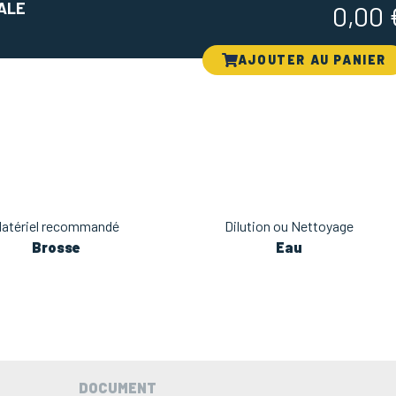
ALE
0,00
AJOUTER AU PANIER
atériel recommandé
Dilution ou Nettoyage
Brosse
Eau
DOCUMENT