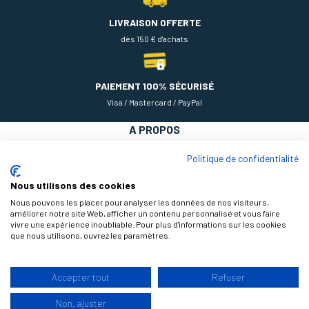
LIVRAISON OFFERTE
dès 150 € d'achats
PAIEMENT 100% SÉCURISÉ
Visa / Mastercard / PayPal
A PROPOS
NOS PRODUITS
Politique de confidentialité
AIDE
Nous utilisons des cookies
Nous pouvons les placer pour analyser les données de nos visiteurs,
améliorer notre site Web, afficher un contenu personnalisé et vous faire
vivre une expérience inoubliable. Pour plus d'informations sur les cookies
que nous utilisons, ouvrez les paramètres.
Accepter tout
Refuser
9.3
Non, ajuster
/10
© 2026 Théodore Maison de Peinture, tous droits réservés |
Design by
177 avis