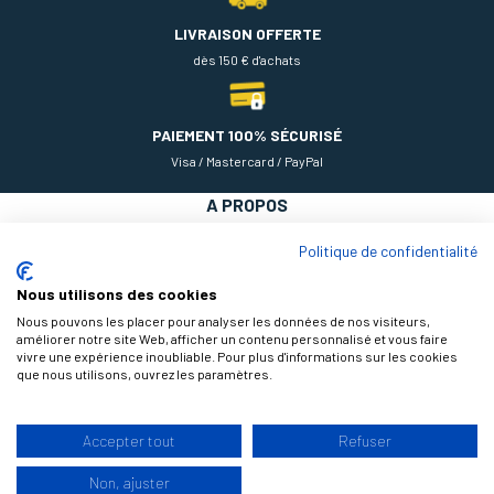
LIVRAISON OFFERTE
dès 150 € d'achats
PAIEMENT 100% SÉCURISÉ
Visa / Mastercard / PayPal
A PROPOS
NOS PRODUITS
Politique de confidentialité
AIDE
Nous utilisons des cookies
Nous pouvons les placer pour analyser les données de nos visiteurs,
améliorer notre site Web, afficher un contenu personnalisé et vous faire
vivre une expérience inoubliable. Pour plus d'informations sur les cookies
que nous utilisons, ouvrez les paramètres.
Accepter tout
Refuser
9.3
Non, ajuster
/10
© 2026 Théodore Maison de Peinture, tous droits réservés |
Design by
177 avis