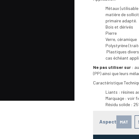
Métaux (utilisabl
matière de sollic
primaire adapté.
Bois et dérivés
Pierre
Verre, céramique
Polystyrène (trai
Plastiques divers.
cas échéant appli
Ne pas utiliser sur
: au
(PP) ainsi que leurs mé
Caractéristique Techniq
Liants : résines a
Marquage : voir f
Résidu solide : 25
Aspect
MAT