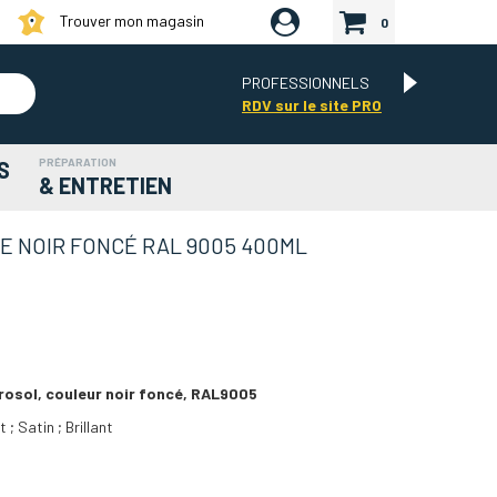
Trouver mon magasin
0
PROFESSIONNELS
RDV sur le site PRO
PRÉPARATION
S
& ENTRETIEN
E NOIR FONCÉ RAL 9005 400ML
osol, couleur noir foncé, RAL9005
t ; Satin ; Brillant