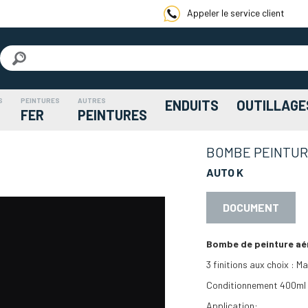
Appeler le service client
S
PEINTURES
AUTRES
ENDUITS
OUTILLAGE
FER
PEINTURES
BOMBE PEINTUR
AUTO K
DOCUMENT
Bombe de peinture aér
3 finitions aux choix : Ma
Conditionnement 400ml
Application: