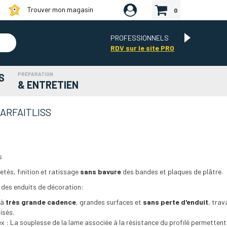
Trouver mon magasin
0
PROFESSIONNELS
RDV sur le site PRO
PRÉPARATION
S
& ENTRETIEN
PARFAITLISS
s
etés, finition et ratissage
sans bavure
des bandes et plaques de plâtre.
des enduits de décoration:
 à
très grande cadence
, grandes surfaces et
sans perte d'enduit
, trav
isés.
ex : La souplesse de la lame associée à la résistance du profilé permettent