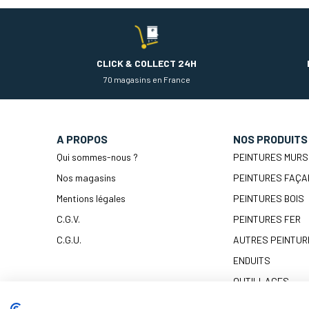
CLICK & COLLECT 24H
70 magasins en France
A PROPOS
NOS PRODUITS
Qui sommes-nous ?
PEINTURES MURS
Nos magasins
PEINTURES FAÇA
Mentions légales
PEINTURES BOIS
C.G.V.
PEINTURES FER
C.G.U.
AUTRES PEINTUR
ENDUITS
OUTILLAGES
PRÉPARATION & 