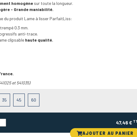
tement homogène
sur toute la longueur.
gère - Grande maniabilité.
e du produit Lame à lisser ParfaitLiss:
 trempé 0.3 mm.
ogressifs anti-trace.
lame clipsable
haute qualité.
France.
541025 et 541035)
35
45
60
T
47,46 €
AJOUTER AU PANIER