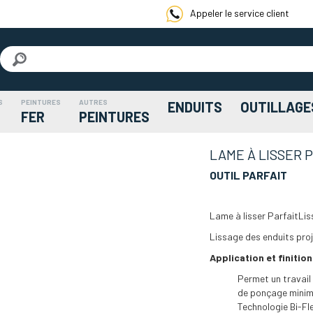
Appeler le service client
S
PEINTURES
AUTRES
ENDUITS
OUTILLAGE
FER
PEINTURES
LAME À LISSER 
OUTIL PARFAIT
Lame à lisser ParfaitLis
Lissage des enduits proj
Application et finition
Permet un travail
de ponçage minim
Technologie Bi-Fl