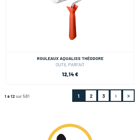
ROULEAUX AQUALISS THÉODORE
OUTIL PARFAIT
12,14 €
1
2
3
1 à 12
sur 581