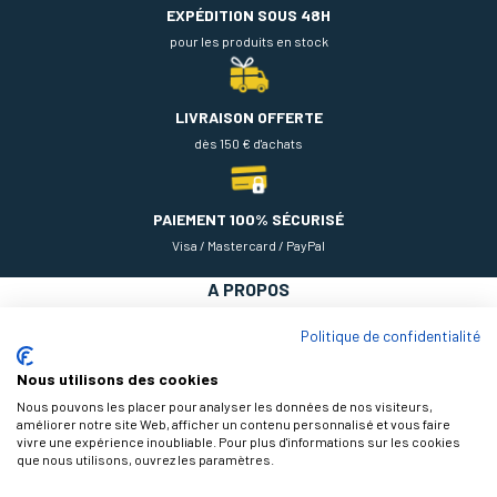
EXPÉDITION SOUS 48H
pour les produits en stock
LIVRAISON OFFERTE
dès 150 € d'achats
PAIEMENT 100% SÉCURISÉ
Visa / Mastercard / PayPal
A PROPOS
NOS PRODUITS
Politique de confidentialité
AIDE
Nous utilisons des cookies
Nous pouvons les placer pour analyser les données de nos visiteurs,
améliorer notre site Web, afficher un contenu personnalisé et vous faire
vivre une expérience inoubliable. Pour plus d'informations sur les cookies
que nous utilisons, ouvrez les paramètres.