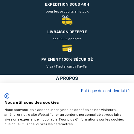
EXPÉDITION SOUS 48H
pour les produits en stock
LIVRAISON OFFERTE
dès 150 € d'achats
PAIEMENT 100% SÉCURISÉ
Visa / Mastercard / PayPal
A PROPOS
NOS PRODUITS
Politique de confidentialité
AIDE
Nous utilisons des cookies
Nous pouvons les placer pour analyser les données de nos visiteurs,
améliorer notre site Web, afficher un contenu personnalisé et vous faire
vivre une expérience inoubliable. Pour plus d'informations sur les cookies
que nous utilisons, ouvrez les paramètres.