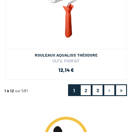
ROULEAUX AQUALISS THÉODORE
OUTIL PARFAIT
12,14 €
1
2
3
1 à 12
sur 581