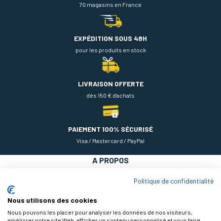
70 magasins en France
EXPÉDITION SOUS 48H
pour les produits en stock
LIVRAISON OFFERTE
dès 150 € d'achats
PAIEMENT 100% SÉCURISÉ
Visa / Mastercard / PayPal
A PROPOS
NOS PRODUITS
Politique de confidentialité
AIDE
Nous utilisons des cookies
Nous pouvons les placer pour analyser les données de nos visiteurs,
améliorer notre site Web, afficher un contenu personnalisé et vous faire