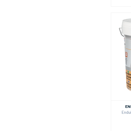
EN
Endui